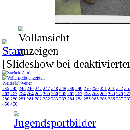
[Slideshow bei deaktivierte
Zurück
Weiter
245
245
246
246
247
247
248
248
249
249
250
250
251
251
252
25
263
263
264
264
265
265
266
266
267
267
268
268
269
269
270
27
280
280
281
281
282
282
283
283
284
284
285
285
286
286
287
28
450
450