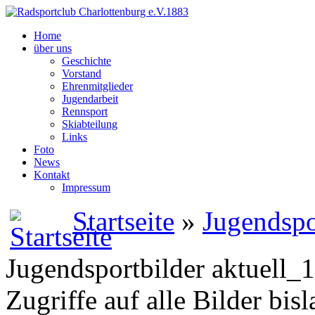
Home
über uns
Geschichte
Vorstand
Ehrenmitglieder
Jugendarbeit
Rennsport
Skiabteilung
Links
Foto
News
Kontakt
Impressum
Startseite
»
Jugendspor
Jugendsportbilder aktuell_1
Zugriffe auf alle Bilder bis