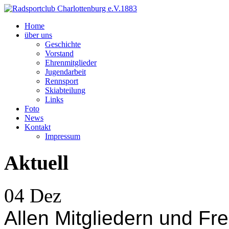
Home
über uns
Geschichte
Vorstand
Ehrenmitglieder
Jugendarbeit
Rennsport
Skiabteilung
Links
Foto
News
Kontakt
Impressum
Aktuell
04
Dez
Allen Mitgliedern und F